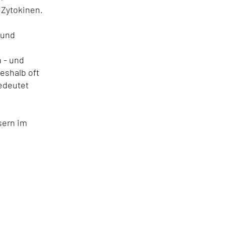
 Zytokinen.
 und
 - und
eshalb oft
gedeutet
sern im