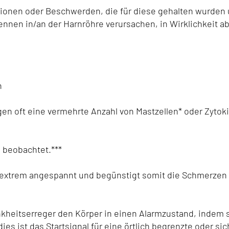
ionen oder Beschwerden, die für diese gehalten wurden 
rennen in/an der Harnröhre verursachen, in Wirklichkeit a
h
n oft eine vermehrte Anzahl von Mastzellen* oder Zytok
 beobachtet.***
extrem angespannt und begünstigt somit die Schmerzen 
nkheitserreger den Körper in einen Alarmzustand, indem 
es ist das Startsignal für eine örtlich begrenzte oder sic