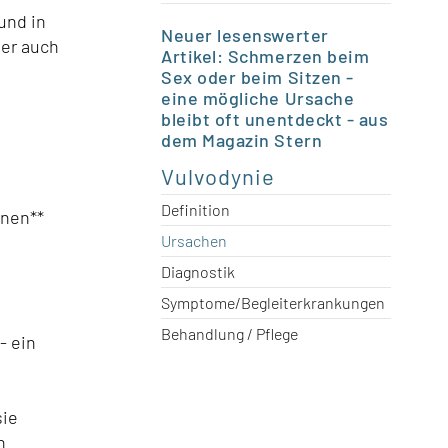
und in
Neuer lesenswerter
ber auch
Artikel:
Schmerzen beim
Sex oder beim Sitzen -
eine mögliche Ursache
bleibt oft unentdeckt - aus
dem Magazin Stern
Vulvodynie
Definition
inen**
Ursachen
Diagnostik
Symptome/Begleiterkrankungen
Behandlung / Pflege
- ein
sie
h