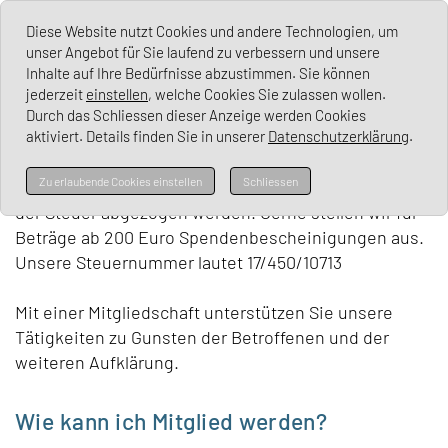
Vulvodynie
Diese Website nutzt Cookies und andere Technologien, um
unser Angebot für Sie laufend zu verbessern und unsere
Inhalte auf Ihre Bedürfnisse abzustimmen. Sie können
jederzeit
einstellen
, welche Cookies Sie zulassen wollen.
Durch das Schliessen dieser Anzeige werden Cookies
Mitgliedschaft
aktiviert. Details finden Sie in unserer
Datenschutzerklärung
.
Zu erlaubende Cookies einstellen
Schliessen
Mitgliederbeiträge und auch Spenden können von
der Steuer abgezogen werden. Gerne stellen wir für
Beträge ab 200 Euro Spendenbescheinigungen aus.
Unsere Steuernummer lautet 17/450/10713
Mit einer Mitgliedschaft unterstützen Sie unsere
Tätigkeiten zu Gunsten der Betroffenen und der
weiteren Aufklärung.
Wie kann ich Mitglied werden?